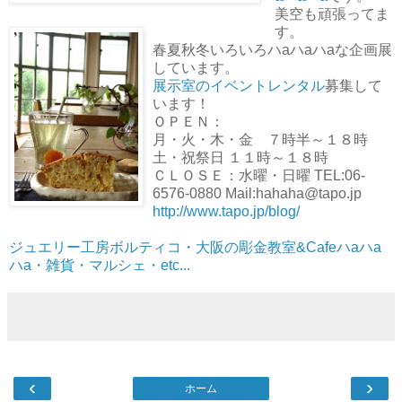
美空も頑張ってま
す。
春夏秋冬いろいろハaハaハaな企画展
しています。
展示室のイベントレンタル
募集して
います！
ＯＰＥＮ：
月・火・木・金 ７時半～１８時
土・祝祭日 １１時～１８時
ＣＬＯＳＥ：水曜・日曜 TEL:06-
6576-0880 Mail:hahaha@tapo.jp
http://www.tapo.jp/blog/
ジュエリー工房ボルティコ・大阪の彫金教室&Cafeハaハa
ハa・雑貨・マルシェ・etc...
‹
›
ホーム