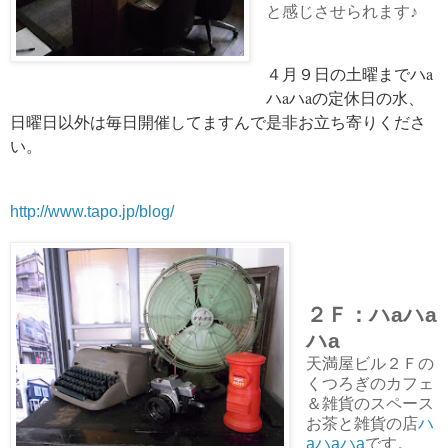
と感じさせられます♪
４月９日の土曜までハa
ハaハaの定休日の水、
日曜日以外は毎日開催してますんで是非お立ち寄りくださ
い。
http://www.tapo.jp/blog/
２Ｆ：ハaハa
ハa
天満屋ビル２Ｆの
くつろぎのカフェ
＆雑貨のスペース
お茶と雑貨の店
ハ
aハaハa
です。