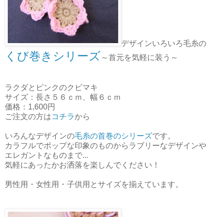
デザインいろいろ毛糸の
くび巻きシリーズ
～首元を気軽に装う～
ラクダとピンクのクビマキ
サイズ：長さ５６ｃｍ、幅６ｃｍ
価格：1,600円
ご注文の方は
コチラ
から
いろんなデザインの
毛糸の首巻のシリーズ
です。
カラフルでポップな印象のものからラブリーなデザインや
エレガントなものまで...
気軽にあったかお洒落を楽しんでください！
男性用・女性用・子供用とサイズを揃えています。