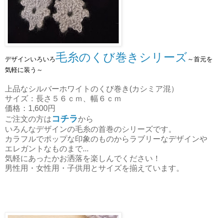
毛糸のくび巻きシリーズ
デザインいろいろ
～首元を
気軽に装う～
上品なシルバーホワイトのくび巻き(カシミア混）
サイズ：長さ５６ｃｍ、幅６ｃｍ
価格：1,600円
コチラ
ご注文の方は
から
いろんなデザインの毛糸の首巻のシリーズです。
カラフルでポップな印象のものからラブリーなデザインや
エレガントなものまで...
気軽にあったかお洒落を楽しんでください！
男性用・女性用・子供用とサイズを揃えています。